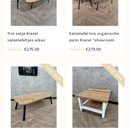
Trio setje Kiezel
Salontafel trio organische
salontafeltjes eiken
vorm Kiezel *showroom
*showroom
€275,00
€279,00
€680,00
€680,00
SALE -64%
SALE -66%