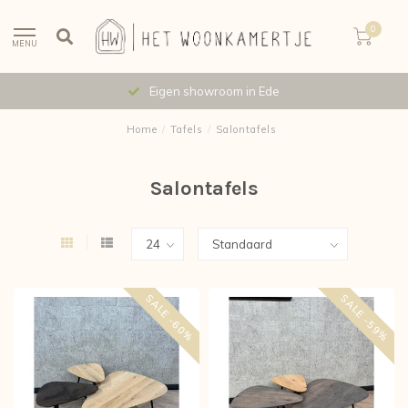
0
MENU
Eigen showroom in Ede
Home
/
Tafels
/
Salontafels
Salontafels
SALE -60%
SALE -59%