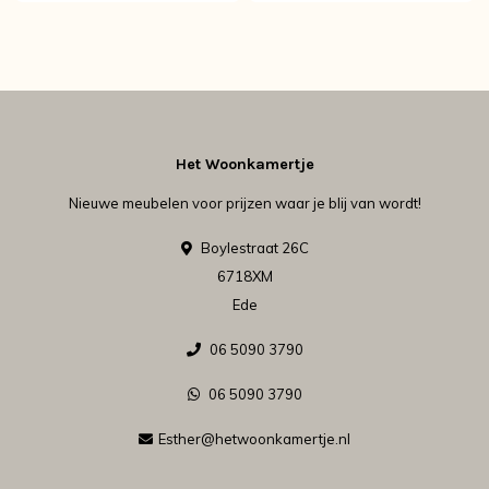
Het Woonkamertje
Nieuwe meubelen voor prijzen waar je blij van wordt!
Boylestraat 26C
6718XM
Ede
06 5090 3790
06 5090 3790
Esther@hetwoonkamertje.nl