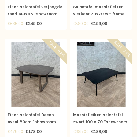
Eiken salontafel verjongde
Salontafel massief eiken
rand 140x66 *showroom
vierkant 70x70 wit frame
*nieuw
€249,00
€199,00
€685,00
€580,00
SALE -62%
SALE -71%
Eiken salontafel Deens
Massief eiken salontafel
ovaal 80cm *showroom
zwart 100 x 70 *showroom
€179,00
€199,00
€475,00
€695,00