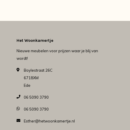
Het Woonkamertje
Nieuwe meubelen voor prijzen waar je blij van
wordt!
Boylestraat 26C
6718XM
Ede
06 5090 3790
06 5090 3790
Esther@hetwoonkamertje.nl