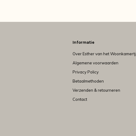
Informatie
Over Esther van het Woonkamert
Algemene voorwaarden
Privacy Policy
Betaalmethoden
Verzenden & retourneren
Contact