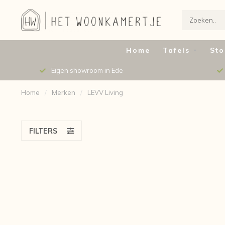
Home
Tafels
Sto
Eigen showroom in Ede
Home
/
Merken
/
LEVV Living
FILTERS