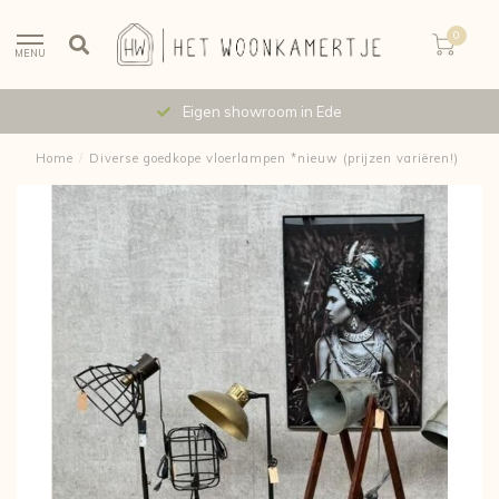
0
MENU
Eigen showroom in Ede
Home
/
Diverse goedkope vloerlampen *nieuw (prijzen variëren!)