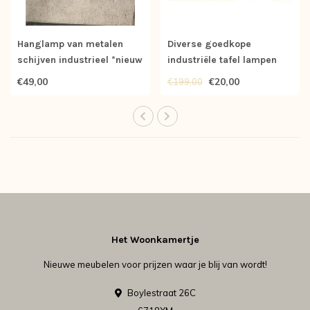
Hanglamp van metalen
Diverse goedkope
schijven industrieel *nieuw
industriële tafel lampen
*nieuw/showroom
€49,00
€20,00
€199,00
Het Woonkamertje
Nieuwe meubelen voor prijzen waar je blij van wordt!
Boylestraat 26C