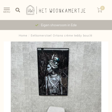
0
MENU
Eigen showroom in Ede
Home
/
Eetkamerstoel Ortana crème teddy bouclé