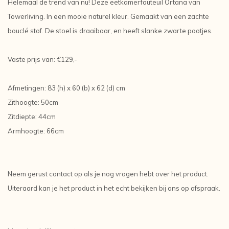
Helemaal de trend van nu! Deze eetkamerfauteuil Ortana van
Towerliving. In een mooie naturel kleur. Gemaakt van een zachte
bouclé stof. De stoel is draaibaar, en heeft slanke zwarte pootjes.
Vaste prijs van: €129,-
Afmetingen: 83 (h) x 60 (b) x 62 (d) cm
Zithoogte: 50cm
Zitdiepte: 44cm
Armhoogte: 66cm
Neem gerust contact op als je nog vragen hebt over het product.
Uiteraard kan je het product in het echt bekijken bij ons op afspraak.