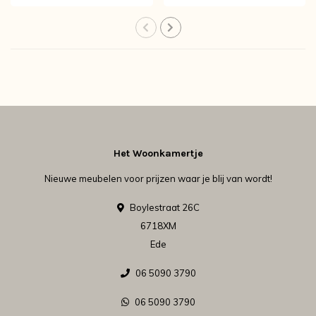
Het Woonkamertje
Nieuwe meubelen voor prijzen waar je blij van wordt!
Boylestraat 26C
6718XM
Ede
06 5090 3790
06 5090 3790