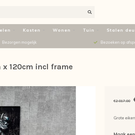
elen
Kasten
Wonen
Tuin
Stalen de
Bezorgen mogelijk
Bezoeken op afsp
m x 120cm incl frame
€2.017,00
Grote eiken
Maak een