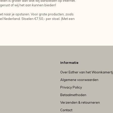
ubelen is groter dan wat wij aanbieden op internet.
gerust of wij het aan kunnen bieden!
et naar je opsturen. Voor grote producten, zoals
el Nederland. Stoelen €7,50,- per stoel. (Met een
Informatie
Over Esther van het Woonkamert
Algemene voorwaarden
Privacy Policy
Betaalmethoden
Verzenden & retourneren
Contact