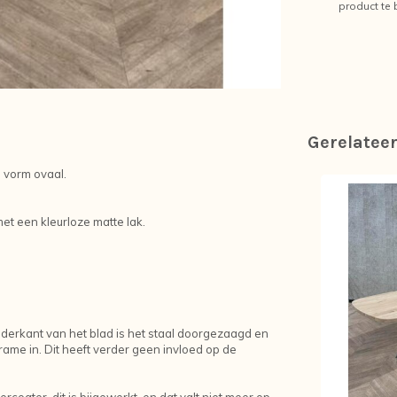
product te 
Gerelatee
e vorm ovaal.
et een kleurloze matte lak.
derkant van het blad is het staal doorgezaagd en
frame in. Dit heeft verder geen invloed op de
oater, dit is bijgewerkt, en dat valt niet meer op.