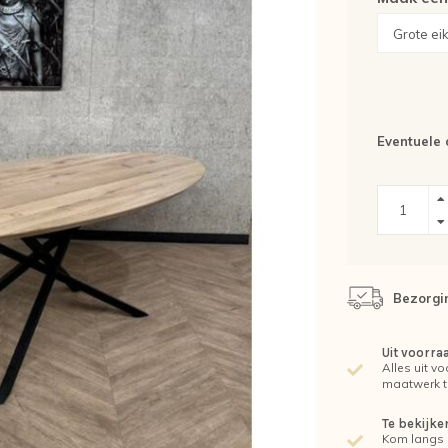
Eventuele 
Bezorgin
Uit voorra
Alles uit vo
maatwerk t
Te bekijk
Kom langs 