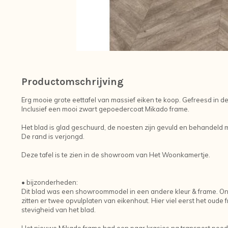
Productomschrijving
Erg mooie grote eettafel van massief eiken te koop. Gefreesd in d
Inclusief een mooi zwart gepoedercoat Mikado frame.
Het blad is glad geschuurd, de noesten zijn gevuld en behandeld m
De rand is verjongd.
Deze tafel is te zien in de showroom van Het Woonkamertje.
• bijzonderheden:
Dit blad was een showroommodel in een andere kleur & frame. On
zitten er twee opvulplaten van eikenhout. Hier viel eerst het oude 
stevigheid van het blad.
Het nieuwe Mikado frame had een paar krasjes na transport poederc