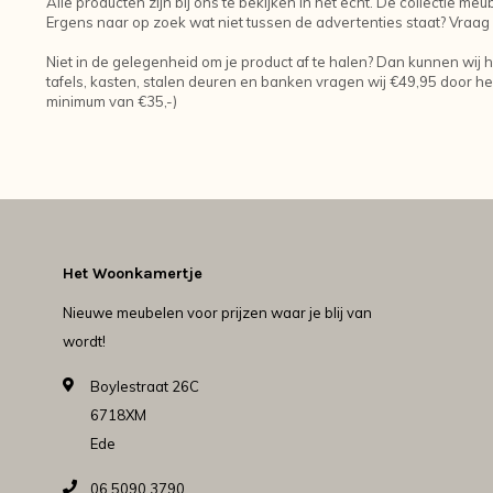
Alle producten zijn bij ons te bekijken in het echt. De collectie me
Ergens naar op zoek wat niet tussen de advertenties staat? Vraag 
Niet in de gelegenheid om je product af te halen? Dan kunnen wij h
tafels, kasten, stalen deuren en banken vragen wij €49,95 door he
minimum van €35,-)
Het Woonkamertje
Nieuwe meubelen voor prijzen waar je blij van
wordt!
Boylestraat 26C
6718XM
Ede
06 5090 3790