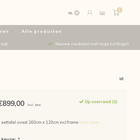
0
NL
uren
Alle producten
raak
Nieuwe meubelen met hoge kortingen
€899,00
Op voorraad (1)
Incl. btw
 eettafel ovaal 260cm x 120cm incl frame
Lees meer..
 keuze:
*