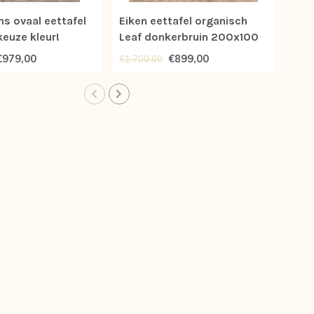
ns ovaal eettafel
Eiken eettafel organisch
Org
euze kleur!
Leaf donkerbruin 200x100
eet
*nieuw
*ni
€979,00
€899,00
€1.700,00
€1.9