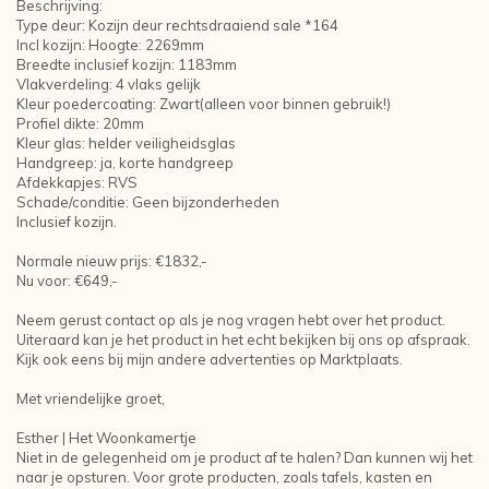
Beschrijving:
Type deur: Kozijn deur rechtsdraaiend sale *164
Incl kozijn: Hoogte: 2269mm
Breedte inclusief kozijn: 1183mm
Vlakverdeling: 4 vlaks gelijk
Kleur poedercoating: Zwart(alleen voor binnen gebruik!)
Profiel dikte: 20mm
Kleur glas: helder veiligheidsglas
Handgreep: ja, korte handgreep
Afdekkapjes: RVS
Schade/conditie: Geen bijzonderheden
Inclusief kozijn.
Normale nieuw prijs: €1832,-
Nu voor: €649,-
Neem gerust contact op als je nog vragen hebt over het product.
Uiteraard kan je het product in het echt bekijken bij ons op afspraak.
Kijk ook eens bij mijn andere advertenties op Marktplaats.
Met vriendelijke groet,
Esther | Het Woonkamertje
Niet in de gelegenheid om je product af te halen? Dan kunnen wij het
naar je opsturen. Voor grote producten, zoals tafels, kasten en