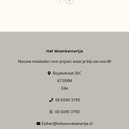
Het Woonkamertje
Nieuwe meubelen voor prijzen waar je blij van wordt!
Boylestraat 26C
6718XM
Ede
06 5090 3790
06 5090 3790
Esther@hetwoonkamertje.nl