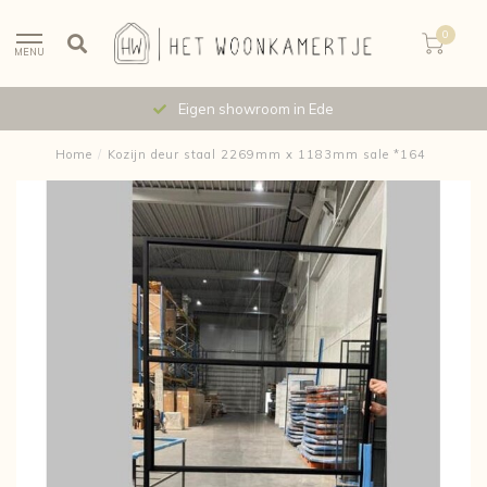
0
MENU
Eigen showroom in Ede
Home
/
Kozijn deur staal 2269mm x 1183mm sale *164